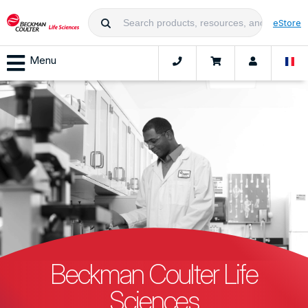
eStore
Menu
Beckman Coulter Life
Sciences