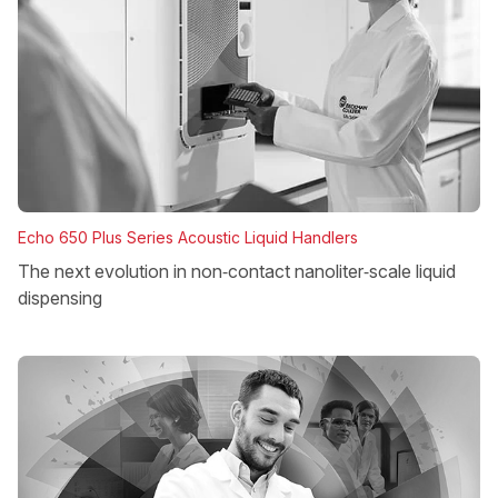
Echo 650 Plus Series Acoustic Liquid Handlers
The next evolution in non‑contact nanoliter‑scale liquid
dispensing