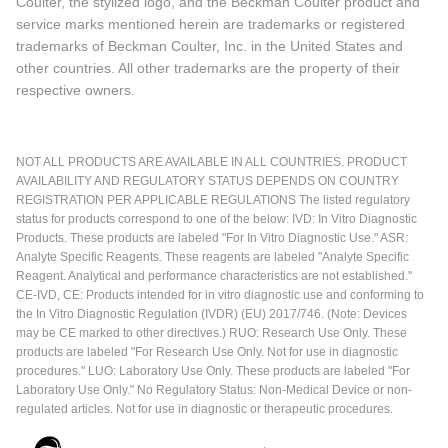
Coulter, the stylized logo, and the Beckman Coulter product and
service marks mentioned herein are trademarks or registered
trademarks of Beckman Coulter, Inc. in the United States and
other countries. All other trademarks are the property of their
respective owners.
NOT ALL PRODUCTS ARE AVAILABLE IN ALL COUNTRIES. PRODUCT
AVAILABILITY AND REGULATORY STATUS DEPENDS ON COUNTRY
REGISTRATION PER APPLICABLE REGULATIONS The listed regulatory
status for products correspond to one of the below: IVD: In Vitro Diagnostic
Products. These products are labeled "For In Vitro Diagnostic Use." ASR:
Analyte Specific Reagents. These reagents are labeled "Analyte Specific
Reagent. Analytical and performance characteristics are not established."
CE-IVD, CE: Products intended for in vitro diagnostic use and conforming to
the In Vitro Diagnostic Regulation (IVDR) (EU) 2017/746. (Note: Devices
may be CE marked to other directives.) RUO: Research Use Only. These
products are labeled "For Research Use Only. Not for use in diagnostic
procedures." LUO: Laboratory Use Only. These products are labeled "For
Laboratory Use Only." No Regulatory Status: Non-Medical Device or non-
regulated articles. Not for use in diagnostic or therapeutic procedures.