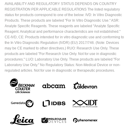
AVAILABILITY AND REGULATORY STATUS DEPENDS ON COUNTRY
REGISTRATION PER APPLICABLE REGULATIONS The listed regulatory
status for products correspond to one of the below: IVD: In Vitro Diagnostic
Products. These products are labeled "For In Vitro Diagnostic Use." ASR:
Analyte Specific Reagents. These reagents are labeled "Analyte Specific
Reagent. Analytical and performance characteristics are not established."
CE-IVD, CE: Products intended for in vitro diagnostic use and conforming to
the In Vitro Diagnostic Regulation (IVDR) (EU) 2017/746. (Note: Devices
may be CE marked to other directives.) RUO: Research Use Only. These
products are labeled "For Research Use Only. Not for use in diagnostic
procedures." LUO: Laboratory Use Only. These products are labeled "For
Laboratory Use Only." No Regulatory Status: Non-Medical Device or non-
regulated articles. Not for use in diagnostic or therapeutic procedures.