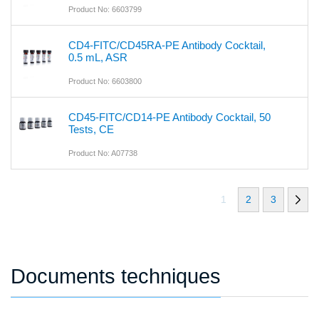
Product No: 6603799
CD4-FITC/CD45RA-PE Antibody Cocktail,
0.5 mL, ASR
Product No: 6603800
CD45-FITC/CD14-PE Antibody Cocktail, 50
Tests, CE
Product No: A07738
1
2
3
Documents techniques