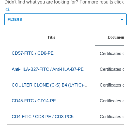
Didn't find what you are looking for? For more results click
ici.
FILTERS
Title
Document T
CD57-FITC / CD8-PE
Certificates of A
Anti-HLA-B27-FITC / Anti-HLA-B7-PE
Certificates of A
COULTER CLONE (C-S) B4 (LYTIC)-RD1/J5-FITC
Certificates of A
CD45-FITC / CD14-PE
Certificates of A
CD4-FITC / CD8-PE / CD3-PC5
Certificates of A