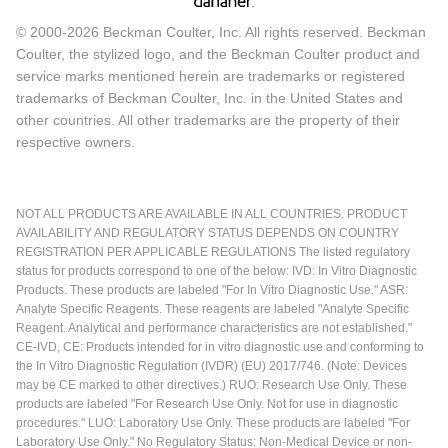
© 2000-2026 Beckman Coulter, Inc. All rights reserved. Beckman
Coulter, the stylized logo, and the Beckman Coulter product and
service marks mentioned herein are trademarks or registered
trademarks of Beckman Coulter, Inc. in the United States and
other countries. All other trademarks are the property of their
respective owners.
NOT ALL PRODUCTS ARE AVAILABLE IN ALL COUNTRIES. PRODUCT
AVAILABILITY AND REGULATORY STATUS DEPENDS ON COUNTRY
REGISTRATION PER APPLICABLE REGULATIONS The listed regulatory
status for products correspond to one of the below: IVD: In Vitro Diagnostic
Products. These products are labeled "For In Vitro Diagnostic Use." ASR:
Analyte Specific Reagents. These reagents are labeled "Analyte Specific
Reagent. Analytical and performance characteristics are not established."
CE-IVD, CE: Products intended for in vitro diagnostic use and conforming to
the In Vitro Diagnostic Regulation (IVDR) (EU) 2017/746. (Note: Devices
may be CE marked to other directives.) RUO: Research Use Only. These
products are labeled "For Research Use Only. Not for use in diagnostic
procedures." LUO: Laboratory Use Only. These products are labeled "For
Laboratory Use Only." No Regulatory Status: Non-Medical Device or non-