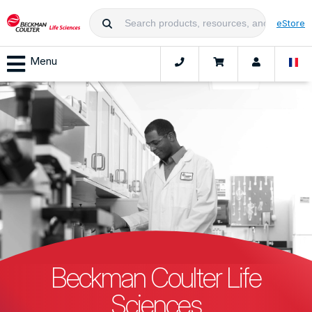
eStore
Menu
Beckman Coulter Life
Sciences