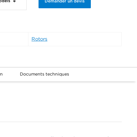
odels
Demander un devis
Rotors
on
Documents techniques