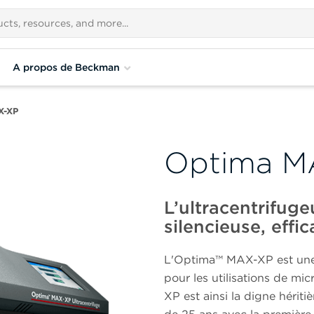
A propos de Beckman
X-XP
Optima M
L’ultracentrifuge
silencieuse, effic
L'Optima™ MAX-XP est une a
pour les utilisations de mi
XP est ainsi la digne hériti