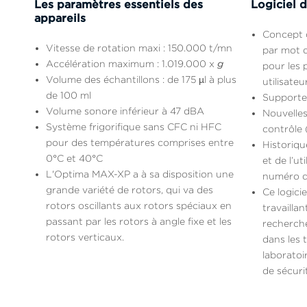
Les paramètres essentiels des
Logiciel 
appareils
Concept 
Vitesse de rotation maxi : 150.000 t/mn
par mot d
Accélération maximum : 1.019.000 x
g
pour les 
Volume des échantillons : de 175 µl à plus
utilisateu
de 100 ml
Supporte 
Volume sonore inférieur à 47 dBA
Nouvelles
Système frigorifique sans CFC ni HFC
contrôle
pour des températures comprises entre
Historiq
0°C et 40°C
et de l’ut
L'Optima MAX-XP a à sa disposition une
numéro d
grande variété de rotors, qui va des
Ce logicie
rotors oscillants aux rotors spéciaux en
travailla
passant par les rotors à angle fixe et les
recherche
rotors verticaux.
dans les 
laboratoi
de sécur