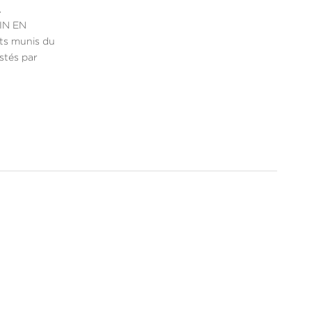
.
IN EN
its munis du
estés par