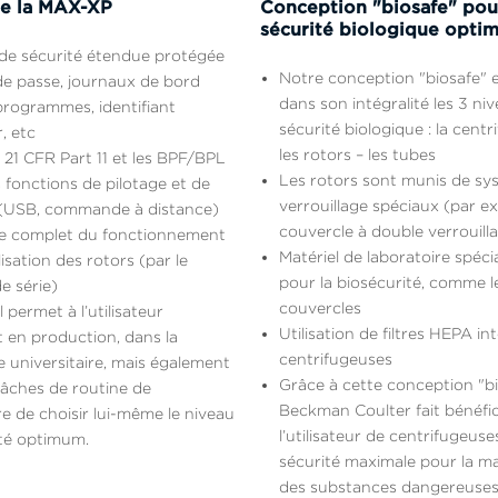
de la MAX-XP
Conception "biosafe" pou
sécurité biologique optim
de sécurité étendue protégée
Notre conception "biosafe" 
e passe, journaux de bord
dans son intégralité les 3 ni
programmes, identifiant
sécurité biologique : la centr
r, etc
les rotors – les tubes
21 CFR Part 11 et les BPF/BPL
Les rotors sont munis de sy
 fonctions de pilotage et de
verrouillage spéciaux (par ex.
 (USB, commande à distance)
couvercle à double verrouill
ue complet du fonctionnement
Matériel de laboratoire spéci
ilisation des rotors (par le
pour la biosécurité, comme l
e série)
couvercles
l permet à l’utilisateur
Utilisation de filtres HEPA i
nt en production, dans la
centrifugeuses
 universitaire, mais également
Grâce à cette conception "bi
tâches de routine de
Beckman Coulter fait bénéfic
re de choisir lui-même le niveau
l’utilisateur de centrifugeus
ité optimum.
sécurité maximale pour la m
des substances dangereuses