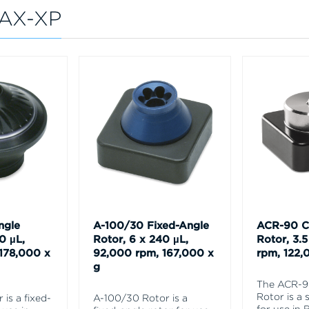
MAX-XP
ngle
A-100/30 Fixed-Angle
ACR-90 C
0 µL,
Rotor, 6 x 240 µL,
Rotor, 3.
178,000 x
92,000 rpm, 167,000 x
rpm, 122,
g
The ACR-9
Rotor is a 
is a fixed-
A-100/30 Rotor is a
for use in