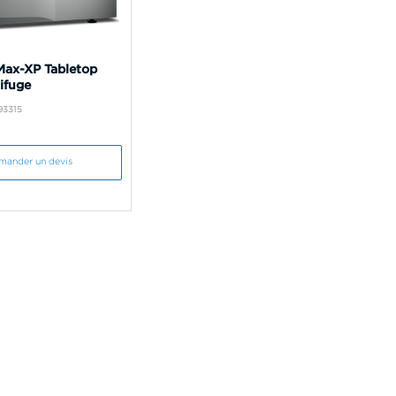
ax-XP Tabletop
ifuge
93315
mander un devis