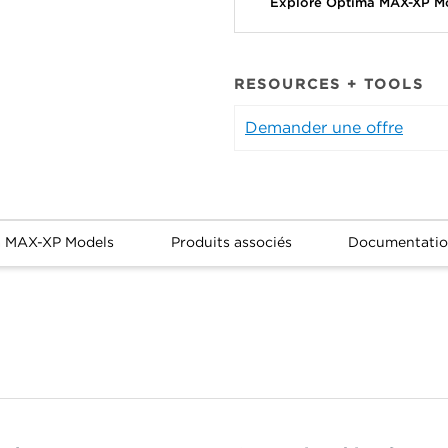
Explore Optima MAX-XP M
RESOURCES + TOOLS
Demander une offre
a MAX-XP Models
Produits associés
Documentati