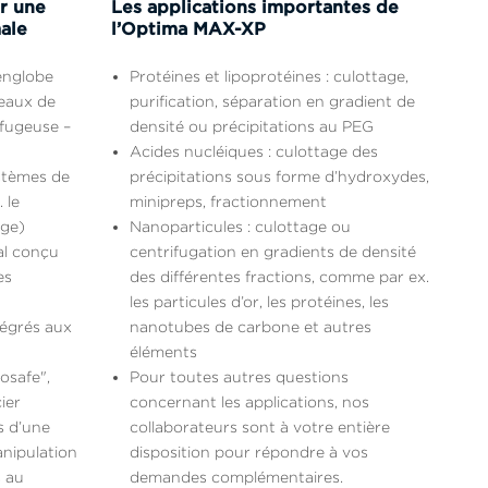
r une
Les applications importantes de
ale
l’Optima MAX-XP
englobe
Protéines et lipoprotéines : culottage,
veaux de
purification, séparation en gradient de
ifugeuse –
densité ou précipitations au PEG
Acides nucléiques : culottage des
stèmes de
précipitations sous forme d’hydroxydes,
 le
minipreps, fractionnement
age)
Nanoparticules : culottage ou
al conçu
centrifugation en gradients de densité
es
des différentes fractions, comme par ex.
les particules d’or, les protéines, les
ntégrés aux
nanotubes de carbone et autres
éléments
osafe",
Pour toutes autres questions
ier
concernant les applications, nos
es d’une
collaborateurs sont à votre entière
anipulation
disposition pour répondre à vos
 au
demandes complémentaires.