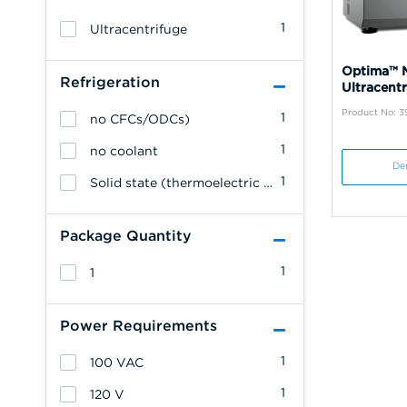
1
Ultracentrifuge
Optima™ M
Refrigeration
Ultracentr
Product No: 3
1
no CFCs/ODCs)
1
no coolant
De
1
Solid state (thermoelectric temperature control system with forced air
Package Quantity
1
1
Power Requirements
1
100 VAC
1
120 V