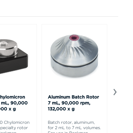
hylomicron
Aluminum Batch Rotor
EM-90
5 mL, 90,000
7 mL, 90,000 rpm,
Micro
000 x g
132,000 x g
EM-90 
Microsc
0 Chylomicron
Batch rotor, aluminum,
Countin
specialty rotor
for 2 mL to 7 mL volumes.
Major a
 Beckman
For use in Beckman