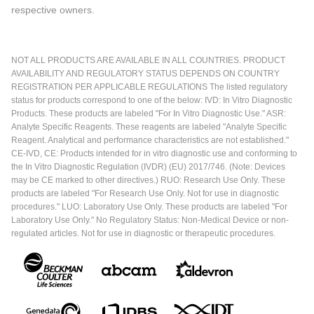
respective owners.
NOT ALL PRODUCTS ARE AVAILABLE IN ALL COUNTRIES. PRODUCT
AVAILABILITY AND REGULATORY STATUS DEPENDS ON COUNTRY
REGISTRATION PER APPLICABLE REGULATIONS The listed regulatory
status for products correspond to one of the below: IVD: In Vitro Diagnostic
Products. These products are labeled "For In Vitro Diagnostic Use." ASR:
Analyte Specific Reagents. These reagents are labeled "Analyte Specific
Reagent. Analytical and performance characteristics are not established."
CE-IVD, CE: Products intended for in vitro diagnostic use and conforming to
the In Vitro Diagnostic Regulation (IVDR) (EU) 2017/746. (Note: Devices
may be CE marked to other directives.) RUO: Research Use Only. These
products are labeled "For Research Use Only. Not for use in diagnostic
procedures." LUO: Laboratory Use Only. These products are labeled "For
Laboratory Use Only." No Regulatory Status: Non-Medical Device or non-
regulated articles. Not for use in diagnostic or therapeutic procedures.