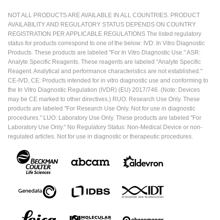
NOT ALL PRODUCTS ARE AVAILABLE IN ALL COUNTRIES. PRODUCT
AVAILABILITY AND REGULATORY STATUS DEPENDS ON COUNTRY
REGISTRATION PER APPLICABLE REGULATIONS The listed regulatory
status for products correspond to one of the below: IVD: In Vitro Diagnostic
Products. These products are labeled "For In Vitro Diagnostic Use." ASR:
Analyte Specific Reagents. These reagents are labeled "Analyte Specific
Reagent. Analytical and performance characteristics are not established."
CE-IVD, CE: Products intended for in vitro diagnostic use and conforming to
the In Vitro Diagnostic Regulation (IVDR) (EU) 2017/746. (Note: Devices
may be CE marked to other directives.) RUO: Research Use Only. These
products are labeled "For Research Use Only. Not for use in diagnostic
procedures." LUO: Laboratory Use Only. These products are labeled "For
Laboratory Use Only." No Regulatory Status: Non-Medical Device or non-
regulated articles. Not for use in diagnostic or therapeutic procedures.