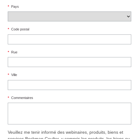
*
Pays
*
Code postal
*
Rue
*
Ville
*
Commentaires
Veuillez me tenir informé des webinaires, produits, biens et
services Beckman Coulter, y compris les produits, les biens ou