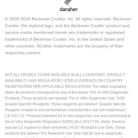
© 2000-2026 Beckman Coulter, Inc. All rights reserved. Beckman
Coulter, the stylized logo, and the Beckman Coulter product and
service marks mentioned herein are trademarks or registered
trademarks of Beckman Coulter, Inc. in the United States and
other countries. All other trademarks are the property of their
respective owners.
NOT ALL PRODUCTS ARE AVAILABLE IN ALL COUNTRIES. PRODUCT
AVAILABILITY AND REGULATORY STATUS DEPENDS ON COUNTRY
REGISTRATION PER APPLICABLE REGULATIONS The listed regulatory
status for products correspond to one of the below: IVD: In Vitro Diagnostic
Products. These products are labeled "For In Vitro Diagnostic Use." ASR:
Analyte Specific Reagents. These reagents are labeled "Analyte Specific
Reagent. Analytical and performance characteristics are not established."
CE-IVD, CE: Products intended for in vitro diagnostic use and conforming to
the In Vitro Diagnostic Regulation (IVDR) (EU) 2017/746. (Note: Devices
may be CE marked to other directives.) RUO: Research Use Only. These
products are labeled "For Research Use Only. Not for use in diagnostic