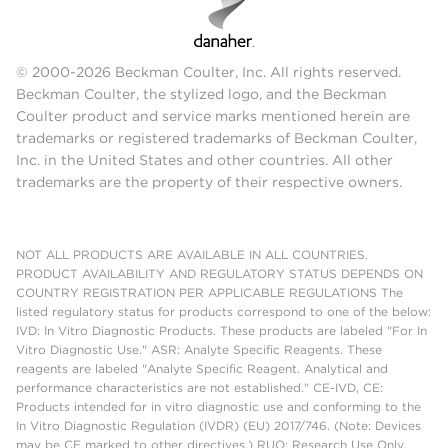
© 2000-2026 Beckman Coulter, Inc. All rights reserved.
Beckman Coulter, the stylized logo, and the Beckman
Coulter product and service marks mentioned herein are
trademarks or registered trademarks of Beckman Coulter,
Inc. in the United States and other countries. All other
trademarks are the property of their respective owners.
NOT ALL PRODUCTS ARE AVAILABLE IN ALL COUNTRIES.
PRODUCT AVAILABILITY AND REGULATORY STATUS DEPENDS ON
COUNTRY REGISTRATION PER APPLICABLE REGULATIONS The
listed regulatory status for products correspond to one of the below:
IVD: In Vitro Diagnostic Products. These products are labeled "For In
Vitro Diagnostic Use." ASR: Analyte Specific Reagents. These
reagents are labeled "Analyte Specific Reagent. Analytical and
performance characteristics are not established." CE-IVD, CE:
Products intended for in vitro diagnostic use and conforming to the
In Vitro Diagnostic Regulation (IVDR) (EU) 2017/746. (Note: Devices
may be CE marked to other directives.) RUO: Research Use Only.