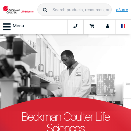
eStore
Menu
Beckman Coulter Life
Sciences