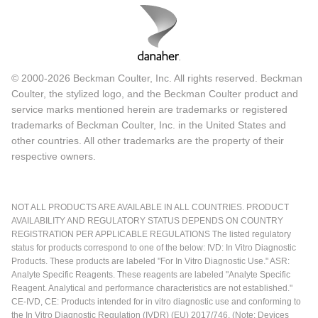
© 2000-2026 Beckman Coulter, Inc. All rights reserved. Beckman
Coulter, the stylized logo, and the Beckman Coulter product and
service marks mentioned herein are trademarks or registered
trademarks of Beckman Coulter, Inc. in the United States and
other countries. All other trademarks are the property of their
respective owners.
NOT ALL PRODUCTS ARE AVAILABLE IN ALL COUNTRIES. PRODUCT
AVAILABILITY AND REGULATORY STATUS DEPENDS ON COUNTRY
REGISTRATION PER APPLICABLE REGULATIONS The listed regulatory
status for products correspond to one of the below: IVD: In Vitro Diagnostic
Products. These products are labeled "For In Vitro Diagnostic Use." ASR:
Analyte Specific Reagents. These reagents are labeled "Analyte Specific
Reagent. Analytical and performance characteristics are not established."
CE-IVD, CE: Products intended for in vitro diagnostic use and conforming to
the In Vitro Diagnostic Regulation (IVDR) (EU) 2017/746. (Note: Devices