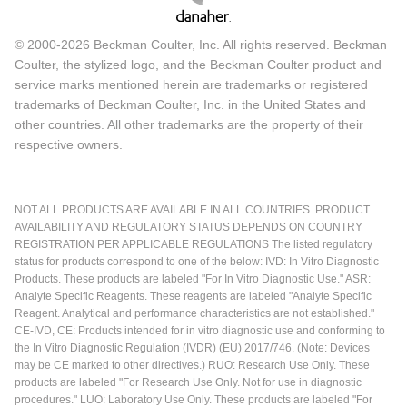
© 2000-2026 Beckman Coulter, Inc. All rights reserved. Beckman
Coulter, the stylized logo, and the Beckman Coulter product and
service marks mentioned herein are trademarks or registered
trademarks of Beckman Coulter, Inc. in the United States and
other countries. All other trademarks are the property of their
respective owners.
NOT ALL PRODUCTS ARE AVAILABLE IN ALL COUNTRIES. PRODUCT
AVAILABILITY AND REGULATORY STATUS DEPENDS ON COUNTRY
REGISTRATION PER APPLICABLE REGULATIONS The listed regulatory
status for products correspond to one of the below: IVD: In Vitro Diagnostic
Products. These products are labeled "For In Vitro Diagnostic Use." ASR:
Analyte Specific Reagents. These reagents are labeled "Analyte Specific
Reagent. Analytical and performance characteristics are not established."
CE-IVD, CE: Products intended for in vitro diagnostic use and conforming to
the In Vitro Diagnostic Regulation (IVDR) (EU) 2017/746. (Note: Devices
may be CE marked to other directives.) RUO: Research Use Only. These
products are labeled "For Research Use Only. Not for use in diagnostic
procedures." LUO: Laboratory Use Only. These products are labeled "For