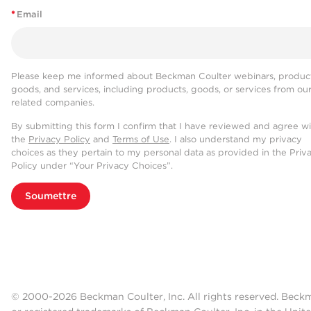
*
Email
Please keep me informed about Beckman Coulter webinars, product
goods, and services, including products, goods, or services from ou
related companies.
By submitting this form I confirm that I have reviewed and agree w
the
Privacy Policy
and
Terms of Use
. I also understand my privacy
choices as they pertain to my personal data as provided in the Priv
Policy under “Your Privacy Choices”.
Soumettre
© 2000-2026 Beckman Coulter, Inc. All rights reserved. Beck