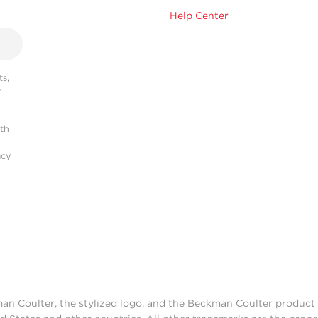
Help Center
s,
r
ith
acy
man Coulter, the stylized logo, and the Beckman Coulter produc