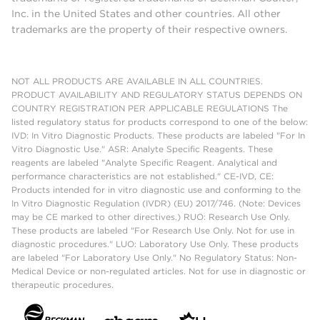
Inc. in the United States and other countries. All other
trademarks are the property of their respective owners.
NOT ALL PRODUCTS ARE AVAILABLE IN ALL COUNTRIES.
PRODUCT AVAILABILITY AND REGULATORY STATUS DEPENDS ON
COUNTRY REGISTRATION PER APPLICABLE REGULATIONS The
listed regulatory status for products correspond to one of the below:
IVD: In Vitro Diagnostic Products. These products are labeled "For In
Vitro Diagnostic Use." ASR: Analyte Specific Reagents. These
reagents are labeled "Analyte Specific Reagent. Analytical and
performance characteristics are not established." CE-IVD, CE:
Products intended for in vitro diagnostic use and conforming to the
In Vitro Diagnostic Regulation (IVDR) (EU) 2017/746. (Note: Devices
may be CE marked to other directives.) RUO: Research Use Only.
These products are labeled "For Research Use Only. Not for use in
diagnostic procedures." LUO: Laboratory Use Only. These products
are labeled "For Laboratory Use Only." No Regulatory Status: Non-
Medical Device or non-regulated articles. Not for use in diagnostic or
therapeutic procedures.