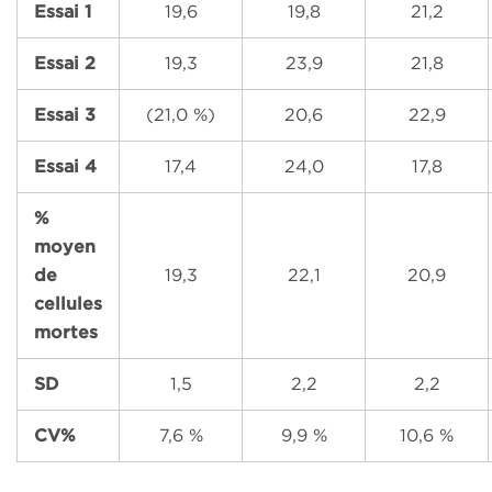
Essai 1
19,6
19,8
21,2
Essai 2
19,3
23,9
21,8
Essai 3
(21,0 %)
20,6
22,9
Essai 4
17,4
24,0
17,8
%
moyen
de
19,3
22,1
20,9
cellules
mortes
SD
1,5
2,2
2,2
CV%
7,6 %
9,9 %
10,6 %