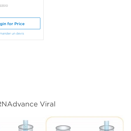
63510
gin for Price
mander un devis
RNAdvance Viral