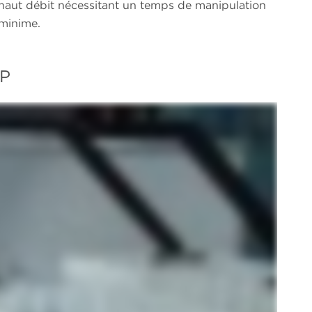
haut débit nécessitant un temps de manipulation
minime.
XP