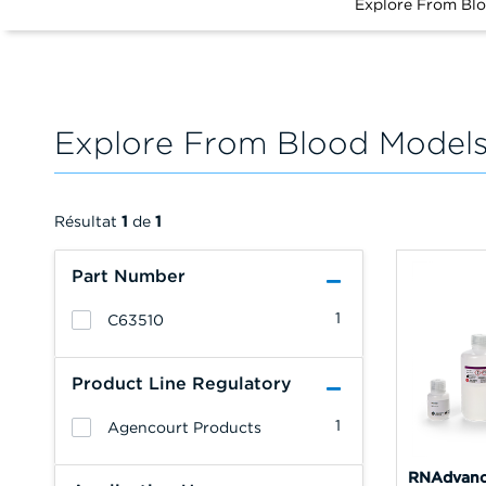
Explore From Bl
Explore From Blood Model
Résultat
1
de
1
Part Number
1
C63510
Product Line Regulatory
1
Agencourt Products
RNAdvance