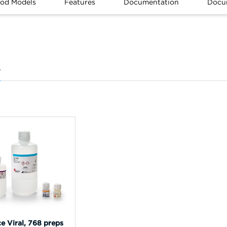
ood Models
Features
Documentation
Docu
s
 Viral, 768 preps