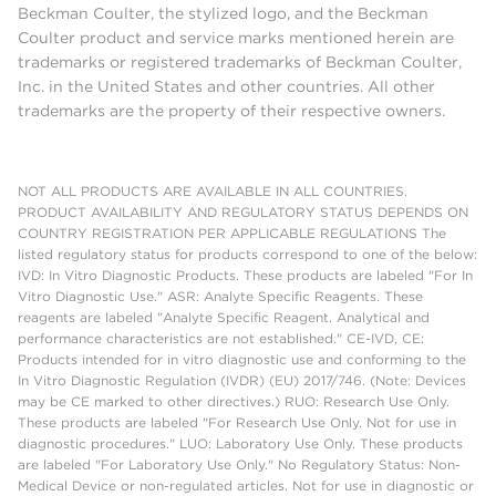
Beckman Coulter, the stylized logo, and the Beckman
Coulter product and service marks mentioned herein are
trademarks or registered trademarks of Beckman Coulter,
Inc. in the United States and other countries. All other
trademarks are the property of their respective owners.
NOT ALL PRODUCTS ARE AVAILABLE IN ALL COUNTRIES.
PRODUCT AVAILABILITY AND REGULATORY STATUS DEPENDS ON
COUNTRY REGISTRATION PER APPLICABLE REGULATIONS The
listed regulatory status for products correspond to one of the below:
IVD: In Vitro Diagnostic Products. These products are labeled "For In
Vitro Diagnostic Use." ASR: Analyte Specific Reagents. These
reagents are labeled "Analyte Specific Reagent. Analytical and
performance characteristics are not established." CE-IVD, CE:
Products intended for in vitro diagnostic use and conforming to the
In Vitro Diagnostic Regulation (IVDR) (EU) 2017/746. (Note: Devices
may be CE marked to other directives.) RUO: Research Use Only.
These products are labeled "For Research Use Only. Not for use in
diagnostic procedures." LUO: Laboratory Use Only. These products
are labeled "For Laboratory Use Only." No Regulatory Status: Non-
Medical Device or non-regulated articles. Not for use in diagnostic or