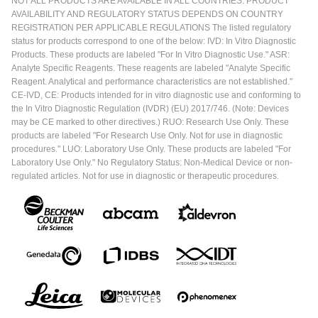
NOT ALL PRODUCTS ARE AVAILABLE IN ALL COUNTRIES. PRODUCT
AVAILABILITY AND REGULATORY STATUS DEPENDS ON COUNTRY
REGISTRATION PER APPLICABLE REGULATIONS The listed regulatory
status for products correspond to one of the below: IVD: In Vitro Diagnostic
Products. These products are labeled "For In Vitro Diagnostic Use." ASR:
Analyte Specific Reagents. These reagents are labeled "Analyte Specific
Reagent. Analytical and performance characteristics are not established."
CE-IVD, CE: Products intended for in vitro diagnostic use and conforming to
the In Vitro Diagnostic Regulation (IVDR) (EU) 2017/746. (Note: Devices
may be CE marked to other directives.) RUO: Research Use Only. These
products are labeled "For Research Use Only. Not for use in diagnostic
procedures." LUO: Laboratory Use Only. These products are labeled "For
Laboratory Use Only." No Regulatory Status: Non-Medical Device or non-
regulated articles. Not for use in diagnostic or therapeutic procedures.