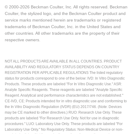
© 2000-2026 Beckman Coulter, Inc. All rights reserved. Beckman
Coulter, the stylized logo, and the Beckman Coulter product and
service marks mentioned herein are trademarks or registered
trademarks of Beckman Coulter, Inc. in the United States and
other countries. All other trademarks are the property of their
respective owners.
NOT ALL PRODUCTS ARE AVAILABLE IN ALL COUNTRIES. PRODUCT
AVAILABILITY AND REGULATORY STATUS DEPENDS ON COUNTRY
REGISTRATION PER APPLICABLE REGULATIONS The listed regulatory
status for products correspond to one of the below: IVD: In Vitro Diagnostic
Products. These products are labeled "For In Vitro Diagnostic Use." ASR:
Analyte Specific Reagents. These reagents are labeled "Analyte Specific
Reagent. Analytical and performance characteristics are not established."
CE-IVD, CE: Products intended for in vitro diagnostic use and conforming to
the In Vitro Diagnostic Regulation (IVDR) (EU) 2017/746. (Note: Devices
may be CE marked to other directives.) RUO: Research Use Only. These
products are labeled "For Research Use Only. Not for use in diagnostic
procedures." LUO: Laboratory Use Only. These products are labeled "For
Laboratory Use Only." No Regulatory Status: Non-Medical Device or non-