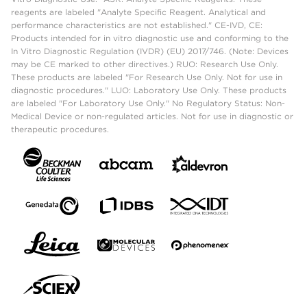
reagents are labeled "Analyte Specific Reagent. Analytical and
performance characteristics are not established." CE-IVD, CE:
Products intended for in vitro diagnostic use and conforming to the
In Vitro Diagnostic Regulation (IVDR) (EU) 2017/746. (Note: Devices
may be CE marked to other directives.) RUO: Research Use Only.
These products are labeled "For Research Use Only. Not for use in
diagnostic procedures." LUO: Laboratory Use Only. These products
are labeled "For Laboratory Use Only." No Regulatory Status: Non-
Medical Device or non-regulated articles. Not for use in diagnostic or
therapeutic procedures.