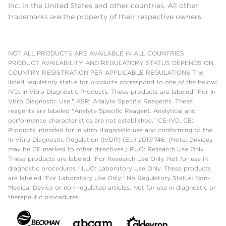
Inc. in the United States and other countries. All other
trademarks are the property of their respective owners.
NOT ALL PRODUCTS ARE AVAILABLE IN ALL COUNTRIES.
PRODUCT AVAILABILITY AND REGULATORY STATUS DEPENDS ON
COUNTRY REGISTRATION PER APPLICABLE REGULATIONS The
listed regulatory status for products correspond to one of the below:
IVD: In Vitro Diagnostic Products. These products are labeled "For In
Vitro Diagnostic Use." ASR: Analyte Specific Reagents. These
reagents are labeled "Analyte Specific Reagent. Analytical and
performance characteristics are not established." CE-IVD, CE:
Products intended for in vitro diagnostic use and conforming to the
In Vitro Diagnostic Regulation (IVDR) (EU) 2017/746. (Note: Devices
may be CE marked to other directives.) RUO: Research Use Only.
These products are labeled "For Research Use Only. Not for use in
diagnostic procedures." LUO: Laboratory Use Only. These products
are labeled "For Laboratory Use Only." No Regulatory Status: Non-
Medical Device or non-regulated articles. Not for use in diagnostic or
therapeutic procedures.