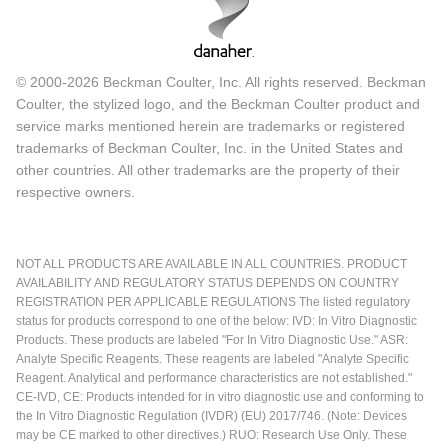
© 2000-2026 Beckman Coulter, Inc. All rights reserved. Beckman
Coulter, the stylized logo, and the Beckman Coulter product and
service marks mentioned herein are trademarks or registered
trademarks of Beckman Coulter, Inc. in the United States and
other countries. All other trademarks are the property of their
respective owners.
NOT ALL PRODUCTS ARE AVAILABLE IN ALL COUNTRIES. PRODUCT
AVAILABILITY AND REGULATORY STATUS DEPENDS ON COUNTRY
REGISTRATION PER APPLICABLE REGULATIONS The listed regulatory
status for products correspond to one of the below: IVD: In Vitro Diagnostic
Products. These products are labeled "For In Vitro Diagnostic Use." ASR:
Analyte Specific Reagents. These reagents are labeled "Analyte Specific
Reagent. Analytical and performance characteristics are not established."
CE-IVD, CE: Products intended for in vitro diagnostic use and conforming to
the In Vitro Diagnostic Regulation (IVDR) (EU) 2017/746. (Note: Devices
may be CE marked to other directives.) RUO: Research Use Only. These