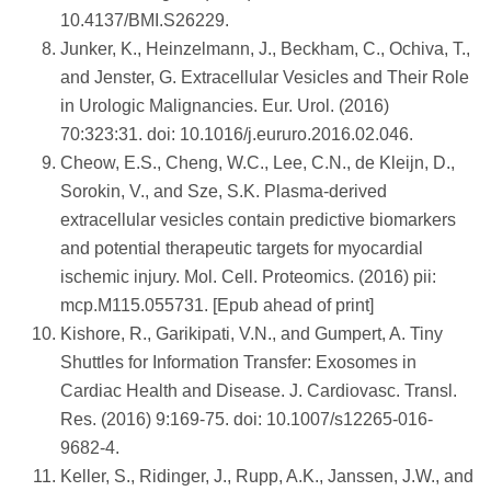
10.4137/BMI.S26229.
Junker, K., Heinzelmann, J., Beckham, C., Ochiva, T.,
and Jenster, G. Extracellular Vesicles and Their Role
in Urologic Malignancies. Eur. Urol. (2016)
70:323:31. doi: 10.1016/j.eururo.2016.02.046.
Cheow, E.S., Cheng, W.C., Lee, C.N., de Kleijn, D.,
Sorokin, V., and Sze, S.K. Plasma-derived
extracellular vesicles contain predictive biomarkers
and potential therapeutic targets for myocardial
ischemic injury. Mol. Cell. Proteomics. (2016) pii:
mcp.M115.055731. [Epub ahead of print]
Kishore, R., Garikipati, V.N., and Gumpert, A. Tiny
Shuttles for Information Transfer: Exosomes in
Cardiac Health and Disease. J. Cardiovasc. Transl.
Res. (2016) 9:169-75. doi: 10.1007/s12265-016-
9682-4.
Keller, S., Ridinger, J., Rupp, A.K., Janssen, J.W., and