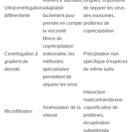
référence standard,
longues, impossible
Ultracentrifugation
adaptable
de séparer les virus
différentielle
facilement pour
des exosomes,
prendre en compte
protéines de
la viscosité
coprécipitation
Moins de
coprécipitation
Centrifugation à
indésirable, les
Précipitation non
gradient de
méthodes
spécifique d’espèces
densité
spécialisées
de même taille
permettent de
séparer les virus
Interaction
matrice/membrane,
Amélioration de la
copurification de
Microfiltration
vitesse
protéines,
récupération
suboptimale