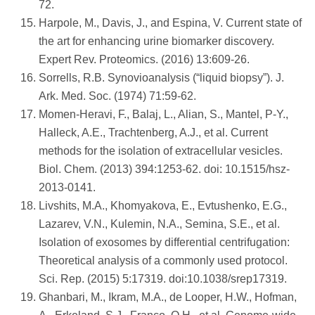
72.
Harpole, M., Davis, J., and Espina, V. Current state of
the art for enhancing urine biomarker discovery.
Expert Rev. Proteomics. (2016) 13:609-26.
Sorrells, R.B. Synovioanalysis (“liquid biopsy”). J.
Ark. Med. Soc. (1974) 71:59-62.
Momen-Heravi, F., Balaj, L., Alian, S., Mantel, P-Y.,
Halleck, A.E., Trachtenberg, A.J., et al. Current
methods for the isolation of extracellular vesicles.
Biol. Chem. (2013) 394:1253-62. doi: 10.1515/hsz-
2013-0141.
Livshits, M.A., Khomyakova, E., Evtushenko, E.G.,
Lazarev, V.N., Kulemin, N.A., Semina, S.E., et al.
Isolation of exosomes by differential centrifugation:
Theoretical analysis of a commonly used protocol.
Sci. Rep. (2015) 5:17319. doi:10.1038/srep17319.
Ghanbari, M., Ikram, M.A., de Looper, H.W., Hofman,