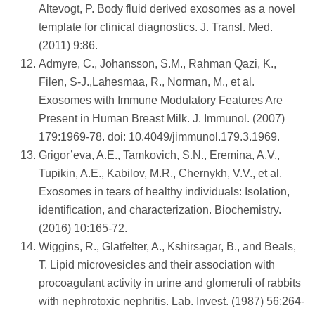
Altevogt, P. Body fluid derived exosomes as a novel
template for clinical diagnostics. J. Transl. Med.
(2011) 9:86.
Admyre, C., Johansson, S.M., Rahman Qazi, K.,
Filen, S-J.,Lahesmaa, R., Norman, M., et al.
Exosomes with Immune Modulatory Features Are
Present in Human Breast Milk. J. Immunol. (2007)
179:1969-78. doi: 10.4049/jimmunol.179.3.1969.
Grigor’eva, A.E., Tamkovich, S.N., Eremina, A.V.,
Tupikin, A.E., Kabilov, M.R., Chernykh, V.V., et al.
Exosomes in tears of healthy individuals: Isolation,
identification, and characterization. Biochemistry.
(2016) 10:165-72.
Wiggins, R., Glatfelter, A., Kshirsagar, B., and Beals,
T. Lipid microvesicles and their association with
procoagulant activity in urine and glomeruli of rabbits
with nephrotoxic nephritis. Lab. Invest. (1987) 56:264-