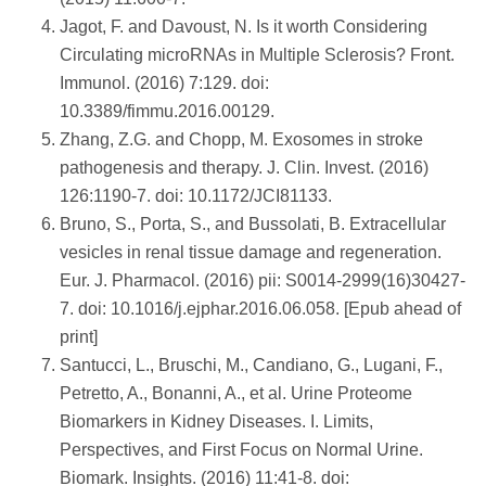
Jagot, F. and Davoust, N. Is it worth Considering
Circulating microRNAs in Multiple Sclerosis? Front.
Immunol. (2016) 7:129. doi:
10.3389/fimmu.2016.00129.
Zhang, Z.G. and Chopp, M. Exosomes in stroke
pathogenesis and therapy. J. Clin. Invest. (2016)
126:1190-7. doi: 10.1172/JCI81133.
Bruno, S., Porta, S., and Bussolati, B. Extracellular
vesicles in renal tissue damage and regeneration.
Eur. J. Pharmacol. (2016) pii: S0014-2999(16)30427-
7. doi: 10.1016/j.ejphar.2016.06.058. [Epub ahead of
print]
Santucci, L., Bruschi, M., Candiano, G., Lugani, F.,
Petretto, A., Bonanni, A., et al. Urine Proteome
Biomarkers in Kidney Diseases. I. Limits,
Perspectives, and First Focus on Normal Urine.
Biomark. Insights. (2016) 11:41-8. doi: