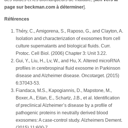
page sur beckman.com à déterminer
].
Références
Théry, C., Amigorena, S., Raposo, G., and Clayton, A.
Isolation and characterization of exosomes from cell
culture supernatants and biological fluids. Curr.
Protoc. Cell Biol. (2006) Chapter 3: Unit 3.22.
Gui, Y., Liu, H., Lv, W., and Hu, X. Altered microRNA
profiles in cerebrospinal fluid exosome in Parkinson
disease and Alzheimer disease. Oncotarget. (2015)
6:37043-53.
Fiandaca, M.S., Kapogiannis, D., Mapstone, M.,
Boxer, A., Eitan, E., Schartz, J.B., et al. Identification
of preclinical Alzheimer’s disease by a profile of
pathogenic proteins in neutrally derived blood
exosomes: A case-control study. Alzheimers Dement.
(2015) 11:600-7.