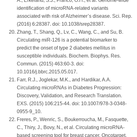
A., Erkeland, S.J., Franco, O.H., et al. Genome-wide
identification of microRNA-related variants
associated with risk of Alzheimer’s disease. Sci. Rep.
(2016) 6:28387. doi: 10.1038/srep28387.
Zhang, T., Shang, Q., Lv, C., Wang, C., and Su, B.
Circulating miR-126 is a potential biomarker to
predict the onset of type 2 diabetes mellitus in
susceptible individuals. Biochem. Biophys. Res.
Commun. (2015) 463:60-3. doi:
10.1016/j.bbrc.2015.05.017.
Farr, R.J., Joglekar, M.K., and Hardikar, A.A.
Circulating microRNAs in Diabetes Progression:
Discovery, Validation, and Research Translation.
EXS. (2015) 106:215-44. doi: 10.1007/978-3-0348-
0955-9_10.
Freres, P., Wenric, S., Boukerroucha, M., Fasquette,
C., Thiry, J., Bovy, N., et al. Circulating microRNA-
based screening tool for breast cancer. Oncotarget.