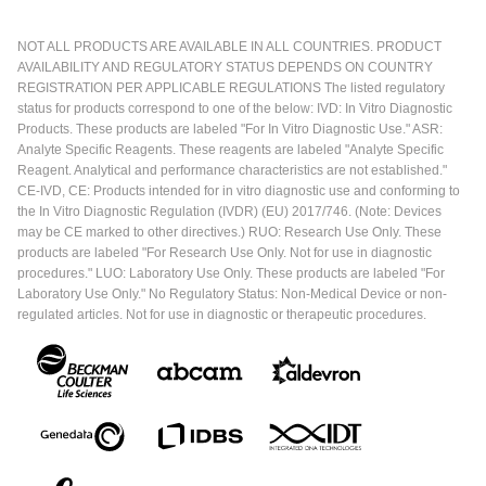
NOT ALL PRODUCTS ARE AVAILABLE IN ALL COUNTRIES. PRODUCT
AVAILABILITY AND REGULATORY STATUS DEPENDS ON COUNTRY
REGISTRATION PER APPLICABLE REGULATIONS The listed regulatory
status for products correspond to one of the below: IVD: In Vitro Diagnostic
Products. These products are labeled "For In Vitro Diagnostic Use." ASR:
Analyte Specific Reagents. These reagents are labeled "Analyte Specific
Reagent. Analytical and performance characteristics are not established."
CE-IVD, CE: Products intended for in vitro diagnostic use and conforming to
the In Vitro Diagnostic Regulation (IVDR) (EU) 2017/746. (Note: Devices
may be CE marked to other directives.) RUO: Research Use Only. These
products are labeled "For Research Use Only. Not for use in diagnostic
procedures." LUO: Laboratory Use Only. These products are labeled "For
Laboratory Use Only." No Regulatory Status: Non-Medical Device or non-
regulated articles. Not for use in diagnostic or therapeutic procedures.