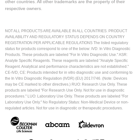
other countries. All other trademarks are the property of their
respective owners.
NOT ALL PRODUCTS ARE AVAILABLE IN ALL COUNTRIES. PRODUCT
AVAILABILITY AND REGULATORY STATUS DEPENDS ON COUNTRY
REGISTRATION PER APPLICABLE REGULATIONS The listed regulatory
status for products correspond to one of the below: IVD: In Vitro Diagnostic
Products. These products are labeled "For In Vitro Diagnostic Use." ASR:
Analyte Specific Reagents. These reagents are labeled "Analyte Specific
Reagent. Analytical and performance characteristics are not established."
CE-IVD, CE: Products intended for in vitro diagnostic use and conforming to
the In Vitro Diagnostic Regulation (IVDR) (EU) 2017/746. (Note: Devices
may be CE marked to other directives.) RUO: Research Use Only. These
products are labeled "For Research Use Only. Not for use in diagnostic
procedures." LUO: Laboratory Use Only. These products are labeled "For
Laboratory Use Only." No Regulatory Status: Non-Medical Device or non-
regulated articles. Not for use in diagnostic or therapeutic procedures.