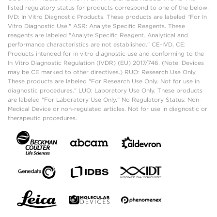
listed regulatory status for products correspond to one of the below:
IVD: In Vitro Diagnostic Products. These products are labeled "For In
Vitro Diagnostic Use." ASR: Analyte Specific Reagents. These
reagents are labeled "Analyte Specific Reagent. Analytical and
performance characteristics are not established." CE-IVD, CE:
Products intended for in vitro diagnostic use and conforming to the
In Vitro Diagnostic Regulation (IVDR) (EU) 2017/746. (Note: Devices
may be CE marked to other directives.) RUO: Research Use Only.
These products are labeled "For Research Use Only. Not for use in
diagnostic procedures." LUO: Laboratory Use Only. These products
are labeled "For Laboratory Use Only." No Regulatory Status: Non-
Medical Device or non-regulated articles. Not for use in diagnostic or
therapeutic procedures.