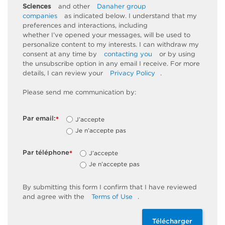
Sciences
and other
Danaher group
companies
as
indicated
below. I understand that my
preferences and interactions, including
whether
I’ve
opened your messages, will be used to
personalize content to my interests. I can withdraw my
consent at any time by
contacting you
or by using
the unsubscribe
option
in any email I receive. For more
details, I can review
your
Privacy Policy
.
Please send me communication by:
Par email:
J’accepte
*
Je n’accepte pas
Par téléphone
J’accepte
*
Je n’accepte pas
By
submitting
this
form
I confirm that I have reviewed
and
agree
with the
Terms of Use
.
Télécharger