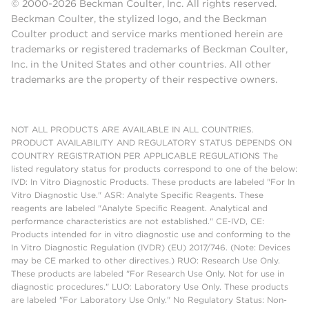
© 2000-2026 Beckman Coulter, Inc. All rights reserved.
Beckman Coulter, the stylized logo, and the Beckman
Coulter product and service marks mentioned herein are
trademarks or registered trademarks of Beckman Coulter,
Inc. in the United States and other countries. All other
trademarks are the property of their respective owners.
NOT ALL PRODUCTS ARE AVAILABLE IN ALL COUNTRIES.
PRODUCT AVAILABILITY AND REGULATORY STATUS DEPENDS ON
COUNTRY REGISTRATION PER APPLICABLE REGULATIONS The
listed regulatory status for products correspond to one of the below:
IVD: In Vitro Diagnostic Products. These products are labeled "For In
Vitro Diagnostic Use." ASR: Analyte Specific Reagents. These
reagents are labeled "Analyte Specific Reagent. Analytical and
performance characteristics are not established." CE-IVD, CE:
Products intended for in vitro diagnostic use and conforming to the
In Vitro Diagnostic Regulation (IVDR) (EU) 2017/746. (Note: Devices
may be CE marked to other directives.) RUO: Research Use Only.
These products are labeled "For Research Use Only. Not for use in
diagnostic procedures." LUO: Laboratory Use Only. These products
are labeled "For Laboratory Use Only." No Regulatory Status: Non-